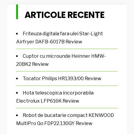
ARTICOLE RECENTE
Friteuza digitala fara ulei Star-Light
Airfryer DAFB-6017B Review
Cuptor cu microunde Heinner HMW-
20BK2 Review
Tocator Philips HR1393/00 Review
Hota telescopica incorporabila
Electrolux LFP616K Review
Robot de bucatarie compact KENWOOD
MultiPro Go FDP22.130GY Review