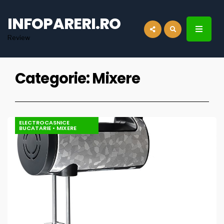
for:
INFOPARERI.RO
Review
Categorie:
Mixere
ELECTROCASNICE
BUCATARIE
•
MIXERE