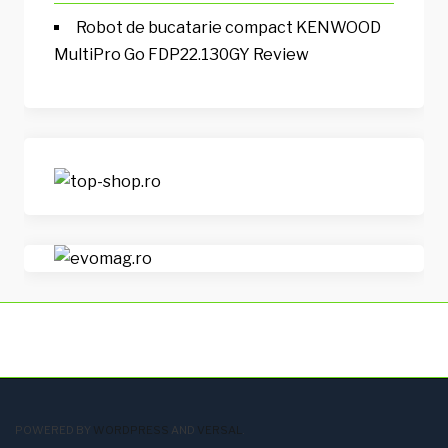
Robot de bucatarie compact KENWOOD
MultiPro Go FDP22.130GY Review
POWERED BY
WORDPRESS
AND
VERSAL
.