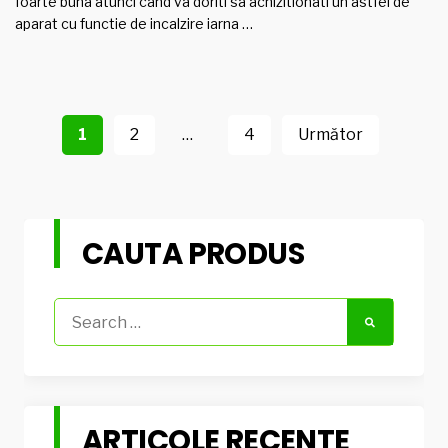
foarte buna atunci cand va doriti sa achizitionati un astfel de
aparat cu functie de incalzire iarna …
Navigare
în
1
2
…
4
Următor
articole
CAUTA PRODUS
Search
for:
ARTICOLE RECENTE