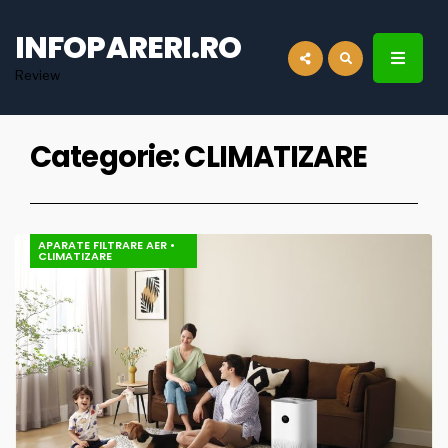
for:
INFOPARERI.RO
Review
Categorie:
CLIMATIZARE
APARATE FILTRARE AER
•
CLIMATIZARE