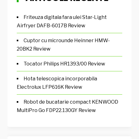
Friteuza digitala fara ulei Star-Light
Airfryer DAFB-6017B Review
Cuptor cu microunde Heinner HMW-
20BK2 Review
Tocator Philips HR1393/00 Review
Hota telescopica incorporabila
Electrolux LFP616K Review
Robot de bucatarie compact KENWOOD
MultiPro Go FDP22.130GY Review