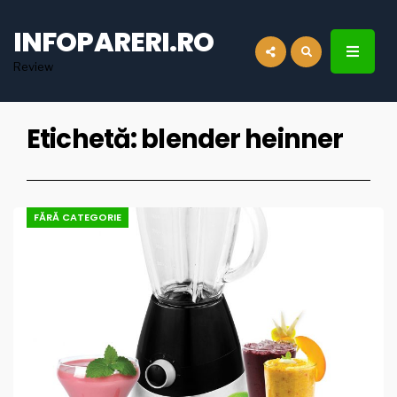
for:
INFOPARERI.RO
Review
Etichetă:
blender heinner
FĂRĂ CATEGORIE