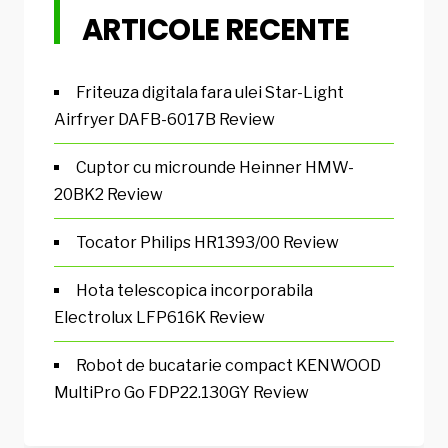
ARTICOLE RECENTE
Friteuza digitala fara ulei Star-Light
Airfryer DAFB-6017B Review
Cuptor cu microunde Heinner HMW-
20BK2 Review
Tocator Philips HR1393/00 Review
Hota telescopica incorporabila
Electrolux LFP616K Review
Robot de bucatarie compact KENWOOD
MultiPro Go FDP22.130GY Review