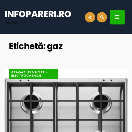
for:
INFOPARERI.RO
Review
Etichetă:
gaz
ARAGAZURI & HOTE
•
ELECTROCASNICE