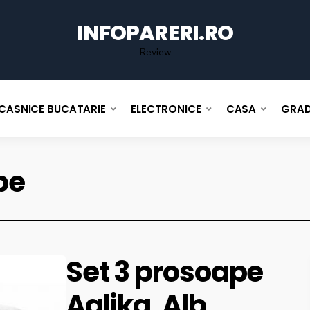
for
INFOPARERI.RO
Review
CASNICE BUCATARIE
ELECTRONICE
CASA
GRAD
pe
Set 3 prosoape
Aglika, Alb,