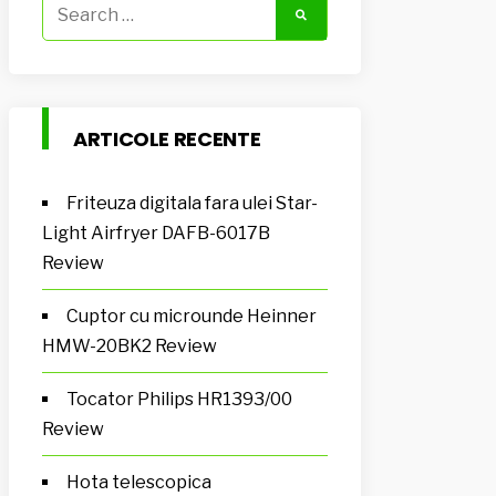
Search
for:
ARTICOLE RECENTE
Friteuza digitala fara ulei Star-
Light Airfryer DAFB-6017B
Review
Cuptor cu microunde Heinner
HMW-20BK2 Review
Tocator Philips HR1393/00
Review
Hota telescopica