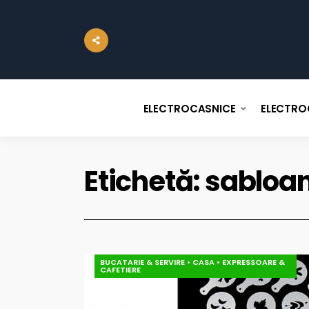
ELECTROCASNICE
ELECTRO
Etichetă:
sabloa
BUCATARIE & SERVIRE
•
CASA
•
EXPRESSOARE &
CAFETIERE