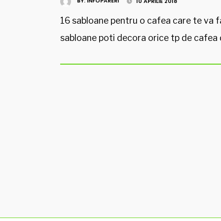
BY:
INFOPARERI
10 APRILIE 2018
16 sabloane pentru o cafea care te va f
sabloane poti decora orice tp de cafea d