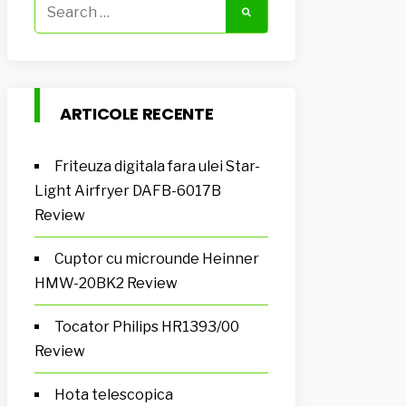
Search
for:
ARTICOLE RECENTE
Friteuza digitala fara ulei Star-
Light Airfryer DAFB-6017B
Review
Cuptor cu microunde Heinner
HMW-20BK2 Review
Tocator Philips HR1393/00
Review
Hota telescopica