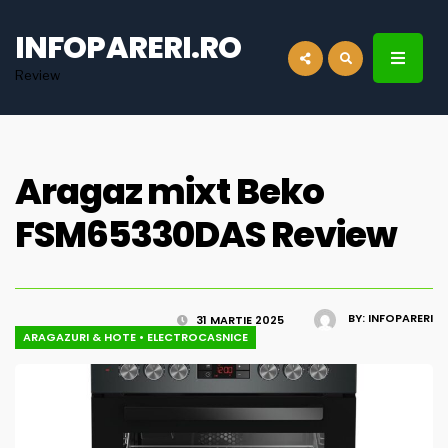
for:
INFOPARERI.RO
Review
Aragaz mixt Beko
FSM65330DAS Review
BY:
INFOPARERI
31 MARTIE 2025
ARAGAZURI & HOTE
•
ELECTROCASNICE