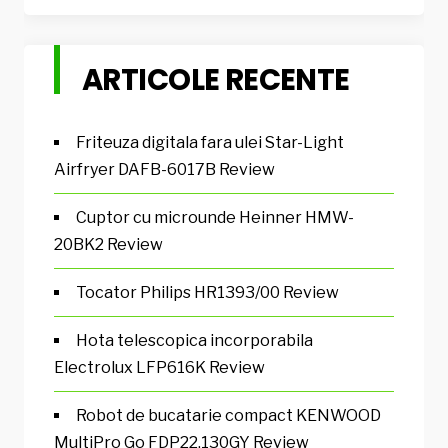
ARTICOLE RECENTE
Friteuza digitala fara ulei Star-Light
Airfryer DAFB-6017B Review
Cuptor cu microunde Heinner HMW-
20BK2 Review
Tocator Philips HR1393/00 Review
Hota telescopica incorporabila
Electrolux LFP616K Review
Robot de bucatarie compact KENWOOD
MultiPro Go FDP22.130GY Review