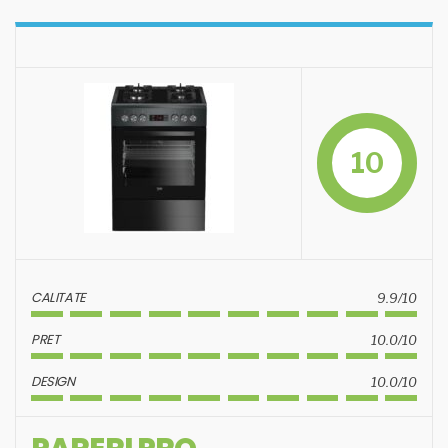
10
CALITATE
9.9/10
PRET
10.0/10
DESIGN
10.0/10