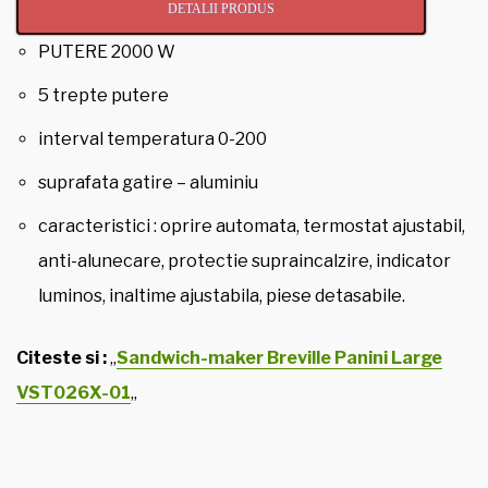
DETALII PRODUS
PUTERE 2000 W
5 trepte putere
interval temperatura 0-200
suprafata gatire – aluminiu
caracteristici : oprire automata, termostat ajustabil,
anti-alunecare, protectie supraincalzire, indicator
luminos, inaltime ajustabila, piese detasabile.
Citeste si :
„
Sandwich-maker Breville Panini Large
VST026X-01
„