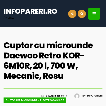
for:
INFOPARERI.RO
Review
Cuptor cu microunde
Daewoo Retro KOR-
6M10R, 20 l, 700 W,
Mecanic, Rosu
BY:
INFOPARERI
4 IANUARIE 2018
CUPTOARE MICROUNDE
•
ELECTROCASNICE