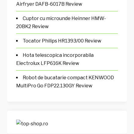
Airfryer DAFB-6017B Review
Cuptor cu microunde Heinner HMW-
20BK2 Review
Tocator Philips HR1393/00 Review
Hota telescopica incorporabila
Electrolux LFP616K Review
Robot de bucatarie compact KENWOOD
MultiPro Go FDP22.130GY Review