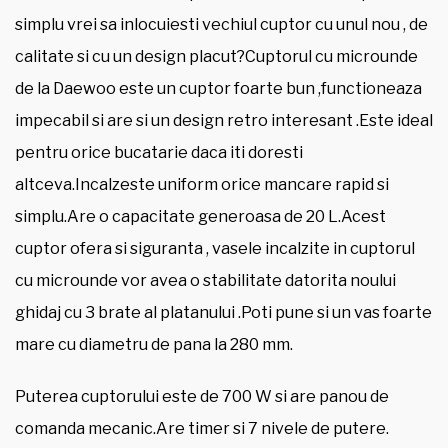
simplu vrei sa inlocuiesti vechiul cuptor cu unul nou , de
calitate si cu un design placut?Cuptorul cu microunde
de la Daewoo este un cuptor foarte bun ,functioneaza
impecabil si are si un design retro interesant .Este ideal
pentru orice bucatarie daca iti doresti
altceva.Incalzeste uniform orice mancare rapid si
simplu.Are o capacitate generoasa de 20 L.Acest
cuptor ofera si siguranta , vasele incalzite in cuptorul
cu microunde vor avea o stabilitate datorita noului
ghidaj cu 3 brate al platanului .Poti pune si un vas foarte
mare cu diametru de pana la 280 mm.
Puterea cuptorului este de 700 W si are panou de
comanda mecanic.Are timer si 7 nivele de putere.