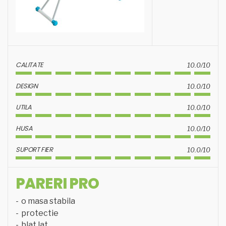
CALITATE
10.0/10
DESIGN
10.0/10
UTILA
10.0/10
HUSA
10.0/10
SUPORT FIER
10.0/10
PARERI PRO
o masa stabila
protectie
blat lat