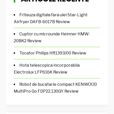
Friteuza digitala fara ulei Star-Light
Airfryer DAFB-6017B Review
Cuptor cu microunde Heinner HMW-
20BK2 Review
Tocator Philips HR1393/00 Review
Hota telescopica incorporabila
Electrolux LFP616K Review
Robot de bucatarie compact KENWOOD
MultiPro Go FDP22.130GY Review