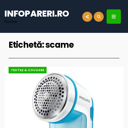
for:
INFOPARERI.RO
Review
Etichetă:
scame
TEXTILE & COVOARE