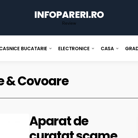
for
INFOPARERI.RO
Review
CASNICE BUCATARIE
ELECTRONICE
CASA
GRAD
le & Covoare
Aparat de
curatat scame