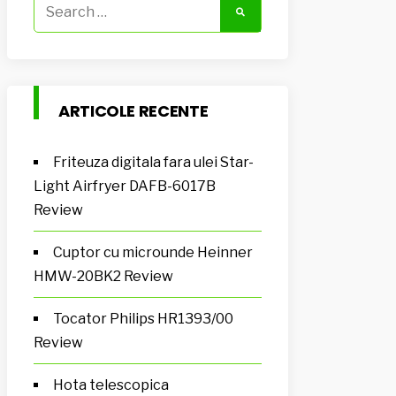
Search
for:
ARTICOLE RECENTE
Friteuza digitala fara ulei Star-
Light Airfryer DAFB-6017B
Review
Cuptor cu microunde Heinner
HMW-20BK2 Review
Tocator Philips HR1393/00
Review
Hota telescopica