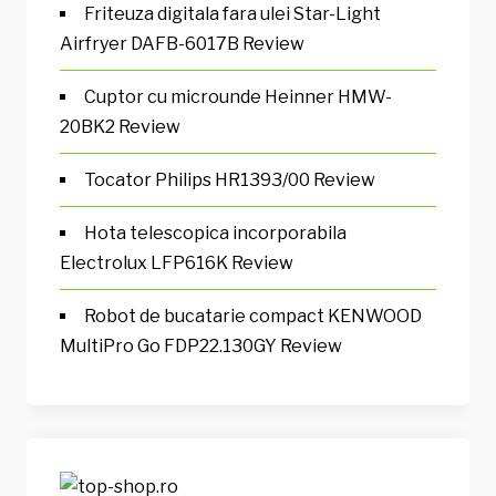
Friteuza digitala fara ulei Star-Light
Airfryer DAFB-6017B Review
Cuptor cu microunde Heinner HMW-
20BK2 Review
Tocator Philips HR1393/00 Review
Hota telescopica incorporabila
Electrolux LFP616K Review
Robot de bucatarie compact KENWOOD
MultiPro Go FDP22.130GY Review