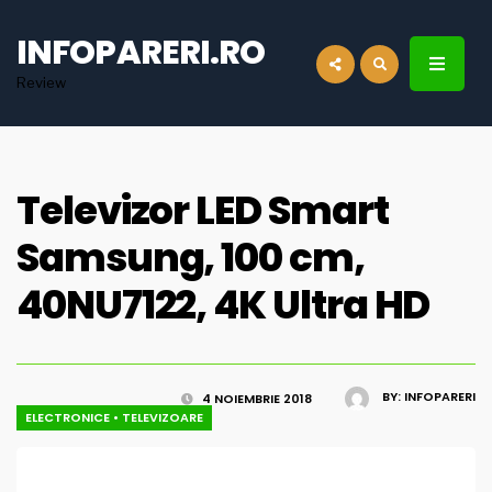
for:
INFOPARERI.RO
Review
Televizor LED Smart
Samsung, 100 cm,
40NU7122, 4K Ultra HD
BY:
INFOPARERI
4 NOIEMBRIE 2018
ELECTRONICE
•
TELEVIZOARE