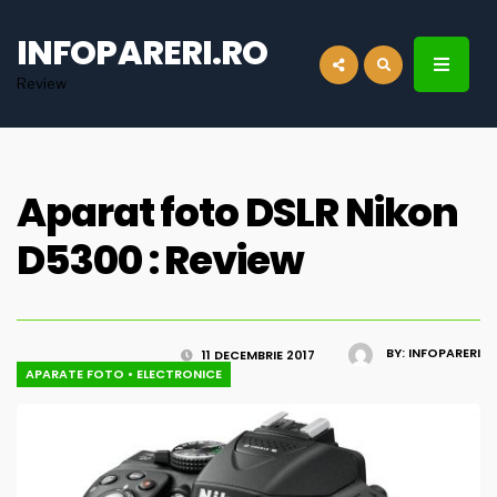
for:
INFOPARERI.RO
Review
Aparat foto DSLR Nikon
D5300 : Review
BY:
INFOPARERI
11 DECEMBRIE 2017
APARATE FOTO
•
ELECTRONICE