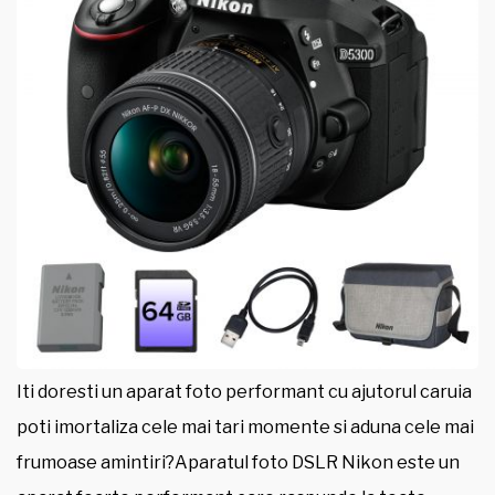
Iti doresti un aparat foto performant cu ajutorul caruia
poti imortaliza cele mai tari momente si aduna cele mai
frumoase amintiri?Aparatul foto DSLR Nikon este un