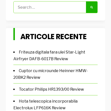
Search
for:
ARTICOLE RECENTE
Friteuza digitala fara ulei Star-Light
Airfryer DAFB-6017B Review
Cuptor cu microunde Heinner HMW-
20BK2 Review
Tocator Philips HR1393/00 Review
Hota telescopica incorporabila
Electrolux LFP616K Review