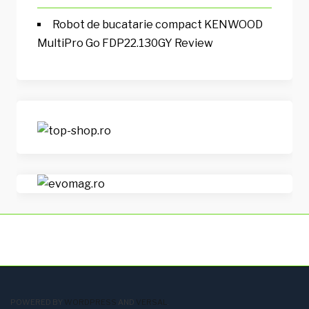
Robot de bucatarie compact KENWOOD
MultiPro Go FDP22.130GY Review
POWERED BY
WORDPRESS
AND
VERSAL
.