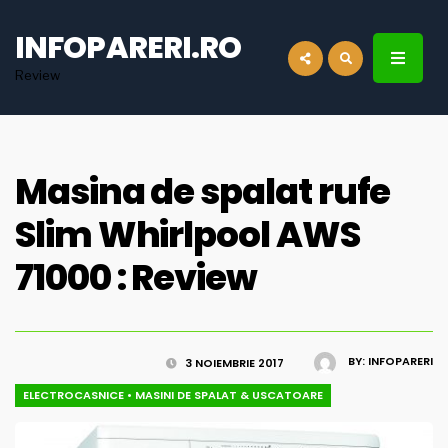
for:
INFOPARERI.RO
Review
Masina de spalat rufe
Slim Whirlpool AWS
71000 : Review
BY:
INFOPARERI
3 NOIEMBRIE 2017
ELECTROCASNICE
•
MASINI DE SPALAT & USCATOARE