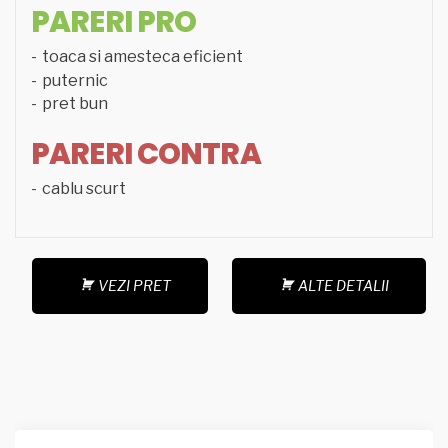
PARERI PRO
toaca si amesteca eficient
puternic
pret bun
PARERI CONTRA
cablu scurt
VEZI PRET
ALTE DETALII