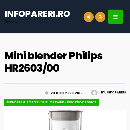
for:
INFOPARERI.RO
Review
Mini blender Philips
HR2603/00
BY:
INFOPARERI
24 DECEMBRIE 2019
BLENDERE & ROBOTI DE BUCATARIE
•
ELECTROCASNICE