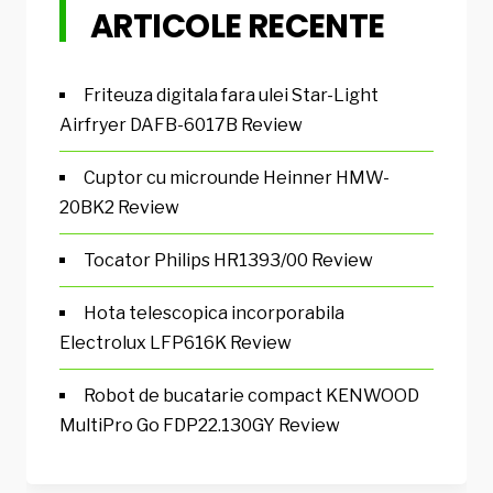
ARTICOLE RECENTE
Friteuza digitala fara ulei Star-Light
Airfryer DAFB-6017B Review
Cuptor cu microunde Heinner HMW-
20BK2 Review
Tocator Philips HR1393/00 Review
Hota telescopica incorporabila
Electrolux LFP616K Review
Robot de bucatarie compact KENWOOD
MultiPro Go FDP22.130GY Review