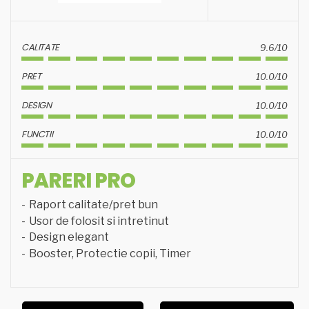
CALITATE
9.6/10
PRET
10.0/10
DESIGN
10.0/10
FUNCTII
10.0/10
PARERI PRO
Raport calitate/pret bun
Usor de folosit si intretinut
Design elegant
Booster, Protectie copii, Timer