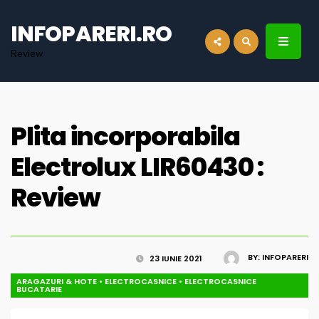
for:
INFOPARERI.RO
Review
Plita incorporabila
Electrolux LIR60430 :
Review
BY:
INFOPARERI
23 IUNIE 2021
ARAGAZURI & HOTE
•
ELECTROCASNICE
•
ELECTROCASNICE
BUCATARIE