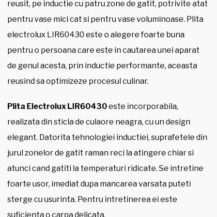
reusit, pe inductie cu patru zone de gatit, potrivite atat
pentru vase mici cat si pentru vase voluminoase. Plita
electrolux LIR60430 este o alegere foarte buna
pentru o persoana care este in cautarea unei aparat
de genul acesta, prin inductie performante, aceasta
reusind sa optimizeze procesul culinar.
Plita Electrolux LIR60430
este incorporabila,
realizata din sticla de culaore neagra, cu un design
elegant. Datorita tehnologiei inductiei, suprafetele din
jurul zonelor de gatit raman reci la atingere chiar si
atunci cand gatiti la temperaturi ridicate. Se intretine
foarte usor, imediat dupa mancarea varsata puteti
sterge cu usurinta. Pentru intretinerea ei este
suficienta o carpa delicata.