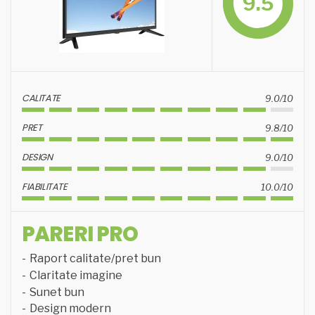
9.5
CALITATE
9.0/10
PRET
9.8/10
DESIGN
9.0/10
FIABILITATE
10.0/10
PARERI PRO
Raport calitate/pret bun
Claritate imagine
Sunet bun
Design modern