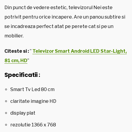
Din punct de vedere estetic, televizorul Nei este
potrivit pentru orice incapere. Are un panou subtire si
se incadreaza perfect atat pe perete cat si pe un
mobilier.
Citeste si :
”
Televizor Smart Android LED Star-Light,
81 cm, HD
”
Specificatii :
Smart Tv Led 80 cm
claritate imagine HD
display plat
rezolutie 1366 x 768