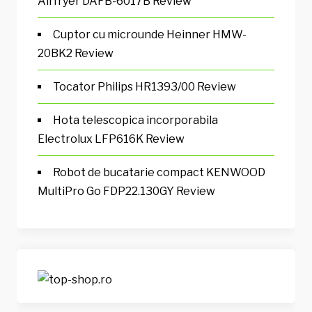
Airfryer DAFB-6017B Review
Cuptor cu microunde Heinner HMW-
20BK2 Review
Tocator Philips HR1393/00 Review
Hota telescopica incorporabila
Electrolux LFP616K Review
Robot de bucatarie compact KENWOOD
MultiPro Go FDP22.130GY Review